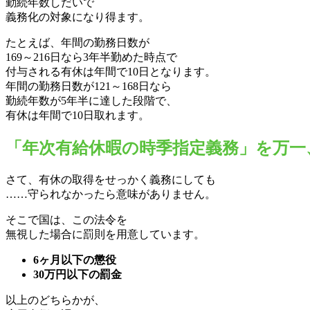
勤続年数しだいで
義務化の対象になり得ます。
たとえば、年間の勤務日数が
169～216日なら3年半勤めた時点で
付与される有休は年間で10日となります。
年間の勤務日数が121～168日なら
勤続年数が5年半に達した段階で、
有休は年間で10日取れます。
「年次有給休暇の時季指定義務」を万
さて、有休の取得をせっかく義務にしても
……守られなかったら意味がありません。
そこで国は、この法令を
無視した場合に罰則を用意しています。
6ヶ月以下の懲役
30万円以下の罰金
以上のどちらかが、