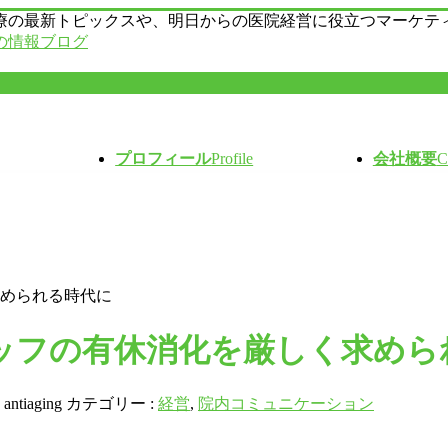
療の最新トピックスや、明日からの医院経営に役立つマーケテ
の情報ブログ
プロフィール
Profile
会社概要
C
められる時代に
ッフの有休消化を厳しく求めら
:
antiaging
カテゴリー :
経営
,
院内コミュニケーション