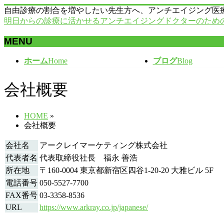
自由診療の割合を増やしたい先生方へ、アンチエイジング医
明日からの診療に活かせるアンチエイジングドクターのため
MENU
メ
ホーム
Home
ブログ
Blog
ニ
ュ
会社概要
ー
を
飛
HOME
»
ば
会社概要
す
会社名
アークレイマーケティング株式会社
代表者名
代表取締役社長 福永 善浩
所在地
〒160-0004 東京都新宿区四谷1-20-20 大雅ビル 5F
電話番号
050-5527-7700
FAX番号
03-3358-8536
URL
https://www.arkray.co.jp/japanese/