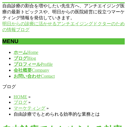
自由診療の割合を増やしたい先生方へ、アンチエイジング医
療の最新トピックスや、明日からの医院経営に役立つマーケ
ティング情報を発信していきます。
明日からの診療に活かせるアンチエイジングドクターのため
の情報ブログ
MENU
メ
ホーム
Home
ニ
ブログ
Blog
ュ
プロフィール
Profile
ー
会社概要
Company
を
お問い合わせ
Contact
飛
ブログ
ば
す
HOME
»
ブログ
»
マーケティング
»
自由診療でもとめられる効率的な業務とは