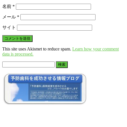
名前
*
メール
*
サイト
This site uses Akismet to reduce spam.
Learn how your comment
data is processed.
検
索: