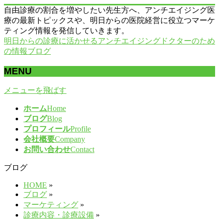
自由診療の割合を増やしたい先生方へ、アンチエイジング医
療の最新トピックスや、明日からの医院経営に役立つマーケ
ティング情報を発信していきます。
明日からの診療に活かせるアンチエイジングドクターのため
の情報ブログ
MENU
メニューを飛ばす
ホーム
Home
ブログ
Blog
プロフィール
Profile
会社概要
Company
お問い合わせ
Contact
ブログ
HOME
»
ブログ
»
マーケティング
»
診療内容・診療設備
»