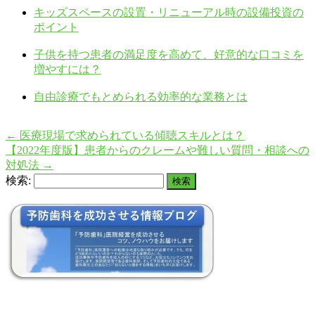
キッズスペースの設置・リニューアル時の設備投資の
ポイント
子供を持つ患者の満足度を高めて、好意的な口コミを
増やすには？
自由診療でもとめられる効率的な業務とは
←
医療現場で求められている傾聴スキルとは？
【2022年度版】患者からのクレームや難しい質問・相談への
対処法
→
検索: