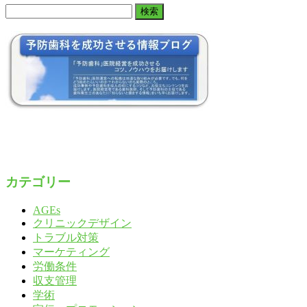
検
索:
カテゴリー
AGEs
クリニックデザイン
トラブル対策
マーケティング
労働条件
収支管理
学術