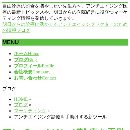
自由診療の割合を増やしたい先生方へ、アンチエイジング医
療の最新トピックスや、明日からの医院経営に役立つマーケ
ティング情報を発信していきます。
明日からの診療に活かせるアンチエイジングドクターのため
の情報ブログ
MENU
メ
ホーム
Home
ニ
ブログ
Blog
ュ
プロフィール
Profile
ー
会社概要
Company
を
お問い合わせ
Contact
飛
ブログ
ば
す
HOME
»
ブログ
»
マーケティング
»
アンチエイジング診療を手助けする新ツール