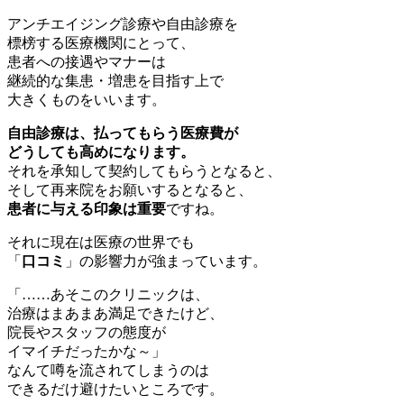
アンチエイジング診療や自由診療を
標榜する医療機関にとって、
患者への接遇やマナーは
継続的な集患・増患を目指す上で
大きくものをいいます。
自由診療は、払ってもらう医療費が
どうしても高めになります。
それを承知して契約してもらうとなると、
そして再来院をお願いするとなると、
患者に与える印象は重要
ですね。
それに現在は医療の世界でも
「
口コミ
」の影響力が強まっています。
「……あそこのクリニックは、
治療はまあまあ満足できたけど、
院長やスタッフの態度が
イマイチだったかな～」
なんて噂を流されてしまうのは
できるだけ避けたいところです。