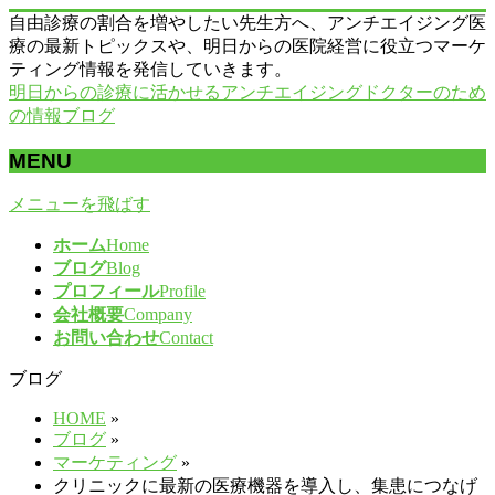
自由診療の割合を増やしたい先生方へ、アンチエイジング医
療の最新トピックスや、明日からの医院経営に役立つマーケ
ティング情報を発信していきます。
明日からの診療に活かせるアンチエイジングドクターのため
の情報ブログ
MENU
メニューを飛ばす
ホーム
Home
ブログ
Blog
プロフィール
Profile
会社概要
Company
お問い合わせ
Contact
ブログ
HOME
»
ブログ
»
マーケティング
»
クリニックに最新の医療機器を導入し、集患につなげ