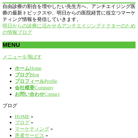
自由診療の割合を増やしたい先生方へ、アンチエイジング医
療の最新トピックスや、明日からの医院経営に役立つマーケ
ティング情報を発信していきます。
明日からの診療に活かせるアンチエイジングドクターのため
の情報ブログ
MENU
メニューを飛ばす
ホーム
Home
ブログ
Blog
プロフィール
Profile
会社概要
Company
お問い合わせ
Contact
ブログ
HOME
»
ブログ
»
マーケティング
»
患者サービス
»