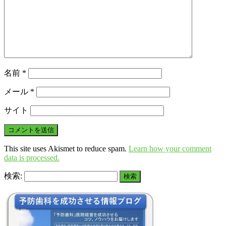
名前
*
メール
*
サイト
This site uses Akismet to reduce spam.
Learn how your comment
data is processed.
検索: