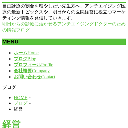
自由診療の割合を増やしたい先生方へ、アンチエイジング医
療の最新トピックスや、明日からの医院経営に役立つマーケ
ティング情報を発信していきます。
明日からの診療に活かせるアンチエイジングドクターのため
の情報ブログ
MENU
メ
ホーム
Home
ニ
ブログ
Blog
ュ
プロフィール
Profile
ー
会社概要
Company
を
お問い合わせ
Contact
飛
ブログ
ば
す
HOME
»
ブログ
»
経営
経営