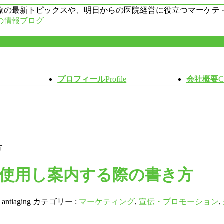
療の最新トピックスや、明日からの医院経営に役立つマーケテ
の情報ブログ
プロフィール
Profile
会社概要
C
方
を使用し案内する際の書き方
:
antiaging
カテゴリー :
マーケティング
,
宣伝・プロモーション
,