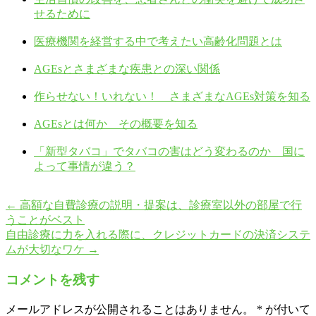
せるために
医療機関を経営する中で考えたい高齢化問題とは
AGEsとさまざまな疾患との深い関係
作らせない！いれない！ さまざまなAGEs対策を知る
AGEsとは何か その概要を知る
「新型タバコ」でタバコの害はどう変わるのか 国に
よって事情が違う？
←
高額な自費診療の説明・提案は、診療室以外の部屋で行
うことがベスト
自由診療に力を入れる際に、クレジットカードの決済システ
ムが大切なワケ
→
コメントを残す
メールアドレスが公開されることはありません。
*
が付いて