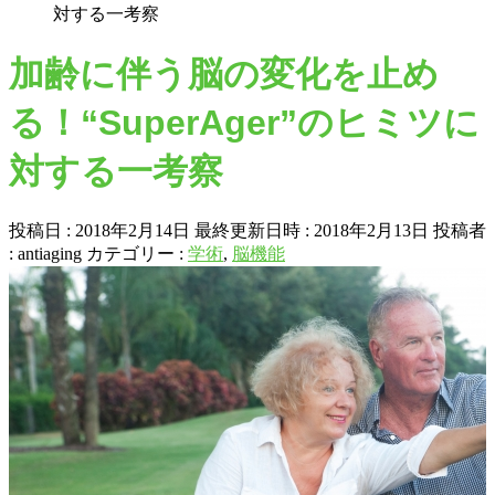
対する一考察
加齢に伴う脳の変化を止め
る！“SuperAger”のヒミツに
対する一考察
投稿日 : 2018年2月14日
最終更新日時 : 2018年2月13日
投稿者
:
antiaging
カテゴリー :
学術
,
脳機能