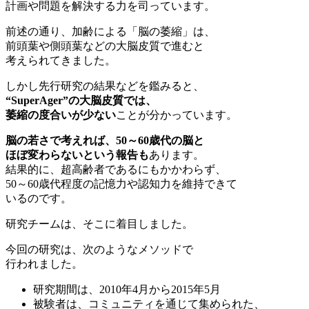
計画や問題を解決する力を司っています。
前述の通り、加齢による「脳の萎縮」は、
前頭葉や側頭葉などの大脳皮質で進むと
考えられてきました。
しかし先行研究の結果などを鑑みると、
“SuperAger”の大脳皮質では、
萎縮の度合いが少ない
ことが分かっています。
脳の若さで考えれば、50～60歳代の脳と
ほぼ変わらないという報告も
あります。
結果的に、超高齢者であるにもかかわらず、
50～60歳代程度の記憶力や認知力を維持できて
いるのです。
研究チームは、そこに着目しました。
今回の研究は、次のようなメソッドで
行われました。
研究期間は、2010年4月から2015年5月
被験者は、コミュニティを通じて集められた、