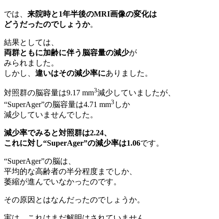
では、
来院時と1年半後のMRI画像の変化は
どうだったのでしょうか
。
結果としては、
両群ともに加齢に伴う脳容量の減少
が
みられました。
しかし、
違いはその減少率に
ありました。
3
対照群の脳容量は9.17 mm
減少していましたが、
3
“SuperAger”の脳容量は4.71 mm
しか
減少していませんでした。
減少率でみると対照群は2.24、
これに対し“SuperAger”の減少率は1.06
です。
“SuperAger”の脳は、
平均的な高齢者の半分程度までしか、
萎縮が進んでいなかったのです。
その原因とはなんだったのでしょうか。
実は、これはまだ解明はされていません。