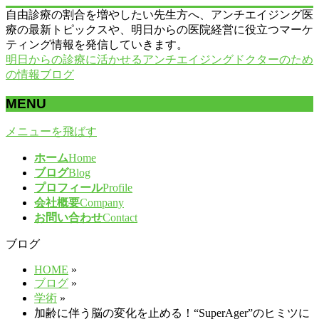
自由診療の割合を増やしたい先生方へ、アンチエイジング医
療の最新トピックスや、明日からの医院経営に役立つマーケ
ティング情報を発信していきます。
明日からの診療に活かせるアンチエイジングドクターのため
の情報ブログ
MENU
メニューを飛ばす
ホーム
Home
ブログ
Blog
プロフィール
Profile
会社概要
Company
お問い合わせ
Contact
ブログ
HOME
»
ブログ
»
学術
»
加齢に伴う脳の変化を止める！“SuperAger”のヒミツに