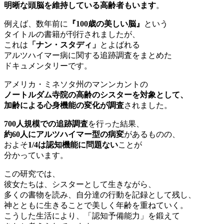
明晰な頭脳を維持している高齢者もいます
。
例えば、数年前に
『100歳の美しい脳』
という
タイトルの書籍が刊行されましたが、
これは
「ナン・スタディ」
とよばれる
アルツハイマー病に関する追跡調査をまとめた
ドキュメンタリーです。
アメリカ・ミネソタ州のマンンカントの
ノートルダム寺院の高齢のシスターを対象として、
加齢による心身機能の変化が調査
されました。
700人規模での追跡調査
を行った結果、
約60人にアルツハイマー型の病変
があるものの、
およそ
1/4は認知機能に問題ない
ことが
分かっています。
この研究では、
彼女たちは、シスターとして生きながら、
多くの書物を読み、自分達の行動を記録として残し、
神とともに生きることで美しく年齢を重ねていく。
こうした生活により、「認知予備能力」を鍛えて