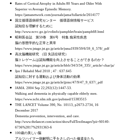
Rates of Cortical Atrophy in Adults 80 Years and Older With
Superior vs Average Episodic Memory.
https://jamanetwork.com/journals/jama/fullarticle/2614177
国立循環器病研究センター 循環器病情報サービス
認知症を理解するために
http://www.ncvc.go.jp/cvdinfo/pamphlet/brain/pamph68.html
昭和医会誌 第59巻 第6号 特集 痴呆性疾患
脳の形態学的な正常と異常
https://www.jstage.jst.go.jp/article/jsma1939/59/6/59_6_578/_pdf
高次脳機能研究 （旧 失語症研究）
脳トレゲームは認知機能を向上させることができるのか？
https://www.jstage.jst.go.jp/article/hbfr/34/3/34_335/_article/-char/ja/
Jpn J Rehabil Med 2010 ; 47 : 637.645
認知症に対する運動および身体活動の効果
https://www.jstage.jst.go.jp/article/jjrmc/47/9/47_9_637/_pdf
JAMA. 2004 Sep 22;292(12):1447-53.
Walking and dementia in physically capable elderly men.
https://www.ncbi.nlm.nih.gov/pubmed/15383515
THE LANCET Volume 390, No. 10113, p2673-2734, 16
December 2017
Dementia prevention, intervention, and care.
http://www.thelancet.com/action/showFullTextImages?pii=S0140-
6736%2817%2931363-6
100歳の美しい脳
アルツハイマー病解明に手をさしのべた修道女たち