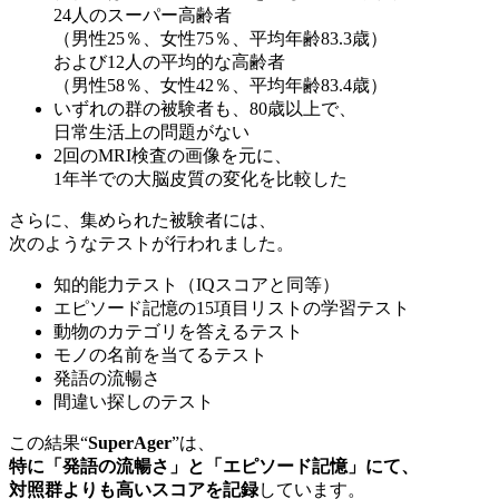
24人のスーパー高齢者
（男性25％、女性75％、平均年齢83.3歳）
および12人の平均的な高齢者
（男性58％、女性42％、平均年齢83.4歳）
いずれの群の被験者も、80歳以上で、
日常生活上の問題がない
2回のMRI検査の画像を元に、
1年半での大脳皮質の変化を比較した
さらに、集められた被験者には、
次のようなテストが行われました。
知的能力テスト（IQスコアと同等）
エピソード記憶の15項目リストの学習テスト
動物のカテゴリを答えるテスト
モノの名前を当てるテスト
発語の流暢さ
間違い探しのテスト
この結果“
SuperAger
”は、
特に「発語の流暢さ」と「エピソード記憶」にて、
対照群よりも高いスコアを記録
しています。