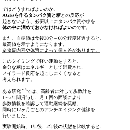
ではどうすればよいのか。
AGEsを作るタンパク質と糖
との反応が
起きないよう、必要以上にタンパク質や糖を
体の中に溜めておかなければよい
のです。
また、血糖値は食後30分～60分程度経過すると、
最高値を示すようになります。
※食事内容や体質によって個人差があります。
このタイミングで軽い運動をすると、
余分な糖はエネルギーとして消費され、
メイラード反応を起こしにくくなると
考えられます。
＊8
ある研究
では、高齢者に対して歩数計を
1～2年間貸与し、月 1 回の面談により
歩数情報を確認して運動継続を奨励、
同時に12ヶ月ごとのアンチエイジング健診を
行いました。
実験開始時、1年後、2年後の状態を比較すると、