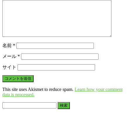
名前
*
メール
*
サイト
This site uses Akismet to reduce spam.
Learn how your comment
data is processed.
検
索: