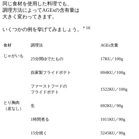
同じ食材を使用した料理でも、
調理方法によってAGEsの含有量は
大きく変わってきます。
＊16
いくつかの例を挙げてみましょう。
食材
調理法
AGEs含量
じゃがいも
25分間ゆでたもの
17KU／100g
自家製フライドポテト
694KU／100g
ファーストフードの
1522KU／100g
フライドポテト
とり胸肉
生
692KU／90g
（皮なし）
1時間煮る
1011KU／90g
15分焼く
5245KU／90g