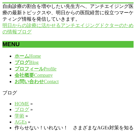
自由診療の割合を増やしたい先生方へ、アンチエイジング医
療の最新トピックスや、明日からの医院経営に役立つマーケ
ティング情報を発信していきます。
明日からの診療に活かせるアンチエイジングドクターのため
の情報ブログ
MENU
メ
ホーム
Home
ニ
ブログ
Blog
ュ
プロフィール
Profile
ー
会社概要
Company
を
お問い合わせ
Contact
飛
ブログ
ば
す
HOME
»
ブログ
»
学術
»
AGEs
»
作らせない！いれない！ さまざまなAGEs対策を知る