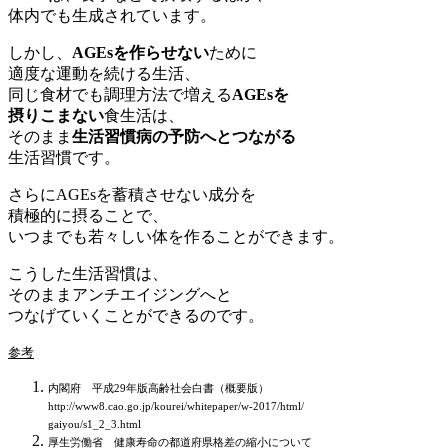
体内でも生成されています。
しかし、
AGEsを作らせない
ために
適度な運動を続ける生活、
同じ食材でも調理方法で増える
AGEsを
摂りこまない
食生活は、
そのまま
生活習慣病の予防へとつながる
生活習慣です。
さらにAGEsを蓄積させない成分を
積極的に摂ることで、
いつまでも若々しい体を作ることができます。
こうした生活習慣は、
そのままアンチエイジングへと
つなげていくことができるのです。
参考
内閣府 平成29年版高齢社会白書（概要版）
http://www8.cao.go.jp/kourei/whitepaper/w-2017/html/
gaiyou/s1_2_3.html
厚生労働省 健康寿命の都道府県格差の縮小について