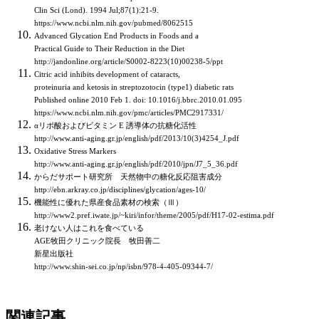
Clin Sci (Lond). 1994 Jul;87(1):21-9.
https://www.ncbi.nlm.nih.gov/pubmed/8062515
Advanced Glycation End Products in Foods and a
Practical Guide to Their Reduction in the Diet
http://jandonline.org/article/S0002-8223(10)00238-5/ppt
Citric acid inhibits development of cataracts,
proteinuria and ketosis in streptozotocin (type1) diabetic rats
Published online 2010 Feb 1. doi: 10.1016/j.bbrc.2010.01.095
https://www.ncbi.nlm.nih.gov/pmc/articles/PMC2917331/
αリポ酸およびビタミン E 誘導体の抗糖化活性
http://www.anti-aging.gr.jp/english/pdf/2013/10(3)4254_J.pdf
Oxidative Stress Markers
http://www.anti-aging.gr.jp/english/pdf/2010/jpn/J7_5_36.pdf
からだサポート研究所 天然物中の糖化反応阻害成分
http://ebn.arkray.co.jp/disciplines/glycation/ages-10/
機能性に優れた県産食品素材の検索（Ⅲ）
http://www2.pref.iwate.jp/~kiri/infor/theme/2005/pdf/H17-02-estima.pdf
老けない人はこれを食べている
AGE牧田クリニック院長 牧田善二
新星出版社
http://www.shin-sei.co.jp/np/isbn/978-4-405-09344-7/
関連記事