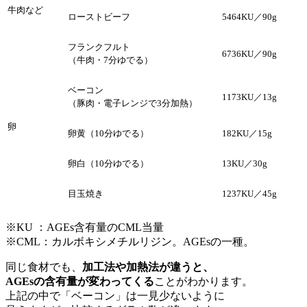
牛肉など
ローストビーフ
5464KU／90g
フランクフルト
6736KU／90g
（牛肉・7分ゆでる）
ベーコン
1173KU／13g
（豚肉・電子レンジで3分加熱）
卵
卵黄（10分ゆでる）
182KU／15g
卵白（10分ゆでる）
13KU／30g
目玉焼き
1237KU／45g
※KU ：AGEs含有量のCML当量
※CML：カルボキシメチルリジン。AGEsの一種。
同じ食材でも、
加工法や加熱法が違うと、
AGEsの含有量が変わってくる
ことがわかります。
上記の中で「ベーコン」は一見少ないように