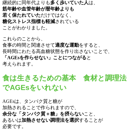
継続的に同年代よりも
多く歩いていた人
は、
筋年齢や血管年齢が暦年齢よりも
若く保たれていた
だけではなく、
糖化ストレス指標も軽減
されている
ことがわかりました。
これらのことから、
食事の時間と関連させて
適度な運動
をすると、
長時間にわたる高血糖状態を作り出さないことで、
「AGEsを作らせない」ことにつながる
と
考えられます。
食は生きるための基本 食材と調理法
でAGEsをいれない
AGEsは、タンパク質と糖が
加熱されることで作られますので、
余分な「タンパク質＋糖」を摂らない
こと、
あるいは
加熱させない調理法を選択
することが
必要です。