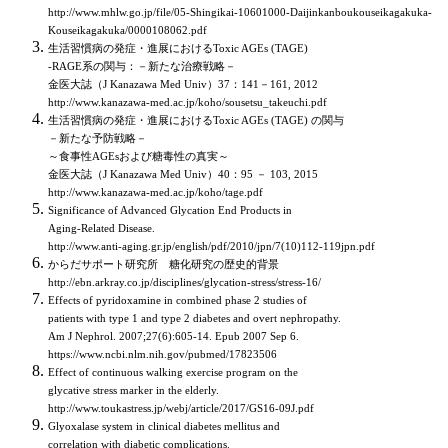
http://www.mhlw.go.jp/file/05-Shingikai-10601000-Daijinkanboukouseikagakuka-
Kouseikagakuka/0000108062.pdf
生活習慣病の発症・進展におけるToxic AGEs (TAGE)
-RAGE系の関与：－新たな治療戦略－
金医大誌（J Kanazawa Med Univ）37：141－161, 2012
http://www.kanazawa-med.ac.jp/koho/sousetsu_takeuchi.pdf
生活習慣病の発症・進展におけるToxic AGEs (TAGE) の関与
－新たな予防戦略－
～食事性AGEsおよび糖毒性の真実～
金医大誌（J Kanazawa Med Univ）40：95 － 103, 2015
http://www.kanazawa-med.ac.jp/koho/tage.pdf
Significance of Advanced Glycation End Products in
Aging-Related Disease.
http://www.anti-aging.gr.jp/english/pdf/2010/jpn/7(10)112-119jpn.pdf
からだサポート研究所 糖化研究の歴史的背景
http://ebn.arkray.co.jp/disciplines/glycation-stress/stress-16/
Effects of pyridoxamine in combined phase 2 studies of
patients with type 1 and type 2 diabetes and overt nephropathy.
Am J Nephrol. 2007;27(6):605-14. Epub 2007 Sep 6.
https://www.ncbi.nlm.nih.gov/pubmed/17823506
Effect of continuous walking exercise program on the
glycative stress marker in the elderly.
http://www.toukastress.jp/webj/article/2017/GS16-09J.pdf
Glyoxalase system in clinical diabetes mellitus and
correlation with diabetic complications.