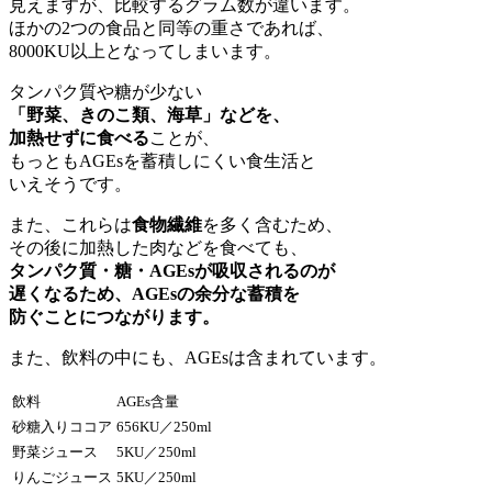
見えますが、比較するグラム数が違います。
ほかの2つの食品と同等の重さであれば、
8000KU以上となってしまいます。
タンパク質や糖が少ない
「野菜、きのこ類、海草」などを、
加熱せずに食べる
ことが、
もっともAGEsを蓄積しにくい食生活と
いえそうです。
また、これらは
食物繊維
を多く含むため、
その後に加熱した肉などを食べても、
タンパク質・糖・AGEsが吸収されるのが
遅くなるため、AGEsの余分な蓄積を
防ぐことにつながります。
また、飲料の中にも、AGEsは含まれています。
飲料
AGEs含量
砂糖入りココア
656KU／250ml
野菜ジュース
5KU／250ml
りんごジュース
5KU／250ml