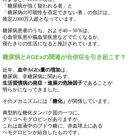
「糖尿病が強く疑われる者」と
「糖尿病の可能性を否定できない者」の合計は、
推定2,000万人超となっています。
糖尿病患者のうち、およそ40～50％は、
心血管疾患や脳血管疾患などで亡くなるか、
寝たきりの生活になると推計されています。
糖尿病とAGEsの関連が合併症を引き起こす？
近年、
血中AGEs量の増加
は、
糖尿病、非糖尿病に関わらず、
生活習慣病の発症・進展の危険因子
であることが
明らかになってきました。
そのメカニズムには
「糖化」
が関係しています。
典型的な糖化タンパク質の一つに、
グリコヘモグロビンがありますが、
これは血液中のブドウ糖に、赤血球上にある
ヘモグロビンが結合したものです。