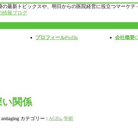
療の最新トピックスや、明日からの医院経営に役立つマーケテ
の情報ブログ
プロフィール
Profile
会社概要
C
深い関係
:
antiaging
カテゴリー :
AGEs
,
学術