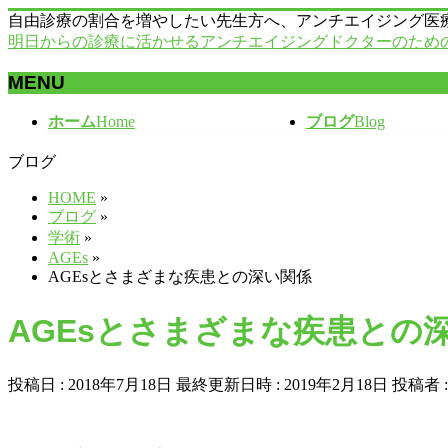
自由診療の割合を増やしたい先生方へ、アンチエイジング医
明日からの診療に活かせるアンチエイジングドクターのため
MENU
メ
ホーム
Home
ブログ
Blog
ニ
ブログ
ュ
ー
HOME
»
を
ブログ
»
飛
学術
»
ば
AGEs
»
す
AGEsとさまざまな疾患との深い関係
AGEsとさまざまな疾患との
投稿日 : 2018年7月18日
最終更新日時 : 2019年2月18日
投稿者 