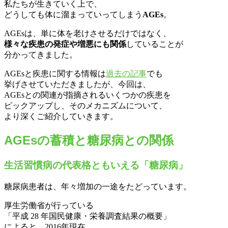
私たちが生きていく上で、
どうしても体に溜まっていってしまう
AGEs
。
AGEsは、単に体を老けさせるだけではなく、
様々な疾患の発症や増悪にも関係
していることが
分かってきました。
AGEsと疾患に関する情報は
過去の記事
でも
挙げさせていただきましたが、今回は、
AGEsとの関連が指摘されるいくつかの疾患を
ピックアップし、そのメカニズムについて、
より深くご紹介していきます。
AGEsの蓄積と糖尿病との関係
生活習慣病の代表格ともいえる「糖尿病」
糖尿病患者は、年々増加の一途をたどっています。
厚生労働省が行っている
「平成 28 年国民健康・栄養調査結果の概要」
によると、2016年現在、