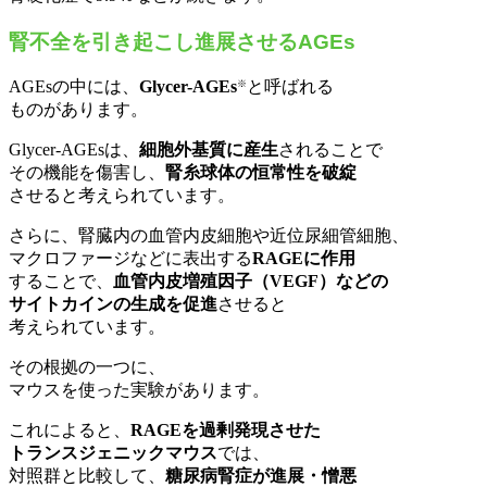
腎不全を引き起こし進展させるAGEs
AGEsの中には、
Glycer-AGEs
と呼ばれる
※
ものがあります。
Glycer-AGEsは、
細胞外基質に産生
されることで
その機能を傷害し、
腎糸球体の恒常性を破綻
させると考えられています。
さらに、腎臓内の血管内皮細胞や近位尿細管細胞、
マクロファージなどに表出する
RAGEに作用
することで、
血管内皮増殖因子（VEGF）などの
サイトカインの生成を促進
させると
考えられています。
その根拠の一つに、
マウスを使った実験があります。
これによると、
RAGEを過剰発現させた
トランスジェニックマウス
では、
対照群と比較して、
糖尿病腎症が進展・憎悪