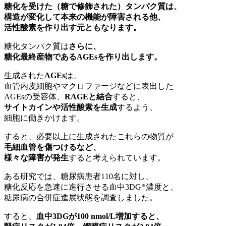
糖化を受けた（糖で修飾された）タンパク質は、
構造が変化して本来の機能が障害される他、
活性酸素を作り出す元ともなります。
糖化タンパク質は
さらに、
糖化最終産物であるAGEsを作り出します。
生成された
AGEs
は、
血管内皮細胞やマクロファージなどに表出した
AGEsの受容体、
RAGEと結合
すると、
サイトカインや活性酸素を生成
するよう、
細胞に働きかけます。
すると、必要以上に生成されたこれらの物質が
毛細血管を傷つけるなど、
様々な障害が発生
すると考えられています。
ある研究では、糖尿病患者110名に対し、
糖化反応を急速に進行させる血中3DG
濃度と、
※
糖尿病の合併症進展状態を調査しました。
すると、
血中3DGが100 nmol/L増加すると、