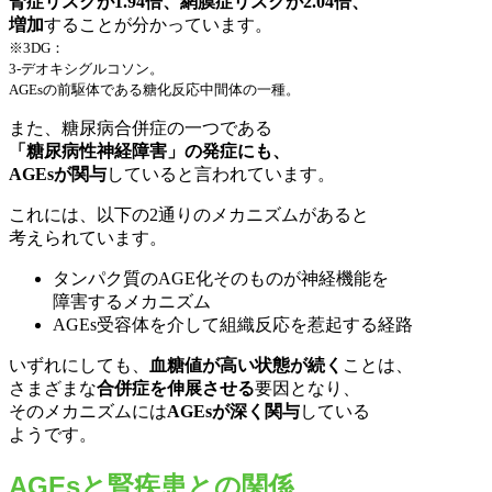
腎症リスクが1.94倍、網膜症リスクが2.04倍、
増加
することが分かっています。
※3DG：
3-デオキシグルコソン。
AGEsの前駆体である糖化反応中間体の一種。
また、糖尿病合併症の一つである
「糖尿病性神経障害」の発症にも、
AGEsが関与
していると言われています。
これには、以下の2通りのメカニズムがあると
考えられています。
タンパク質のAGE化そのものが神経機能を
障害するメカニズム
AGEs受容体を介して組織反応を惹起する経路
いずれにしても、
血糖値が高い状態が続く
ことは、
さまざまな
合併症を伸展させる
要因となり、
そのメカニズムには
AGEsが深く関与
している
ようです。
AGEsと腎疾患との関係