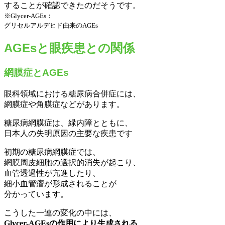
することが確認できたのだそうです。
※Glycer-AGEs：
グリセルアルデヒド由来のAGEs
AGEsと眼疾患との関係
網膜症とAGEs
眼科領域における糖尿病合併症には、
網膜症や角膜症などがあります。
糖尿病網膜症は、緑内障とともに、
日本人の失明原因の主要な疾患です
初期の糖尿病網膜症では、
網膜周皮細胞の選択的消失が起こり、
血管透過性が亢進したり、
細小血管瘤が形成されることが
分かっています。
こうした一連の変化の中には、
Glycer-AGEsの作用により生成される