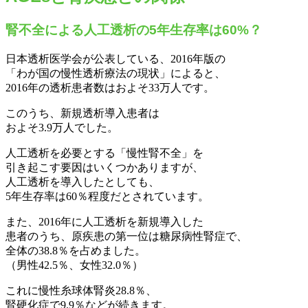
腎不全による人工透析の5年生存率は60%？
日本透析医学会が公表している、2016年版の
「わが国の慢性透析療法の現状」によると、
2016年の透析患者数はおよそ33万人です。
このうち、新規透析導入患者は
およそ3.9万人でした。
人工透析を必要とする「慢性腎不全」を
引き起こす要因はいくつかありますが、
人工透析を導入したとしても、
5年生存率は60％程度だとされています。
また、2016年に人工透析を新規導入した
患者のうち、原疾患の第一位は糖尿病性腎症で、
全体の38.8％を占めました。
（男性42.5％、女性32.0％）
これに慢性糸球体腎炎28.8％、
腎硬化症で9.9％などが続きます。