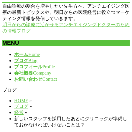
自由診療の割合を増やしたい先生方へ、アンチエイジング医
療の最新トピックスや、明日からの医院経営に役立つマーケ
ティング情報を発信していきます。
明日からの診療に活かせるアンチエイジングドクターのため
の情報ブログ
MENU
メ
ホーム
Home
ニ
ブログ
Blog
ュ
プロフィール
Profile
ー
会社概要
Company
を
お問い合わせ
Contact
飛
ブログ
ば
す
HOME
»
ブログ
»
経営
»
新しいスタッフを採用したあとにクリニックが準備し
ておかなければいけないことは？