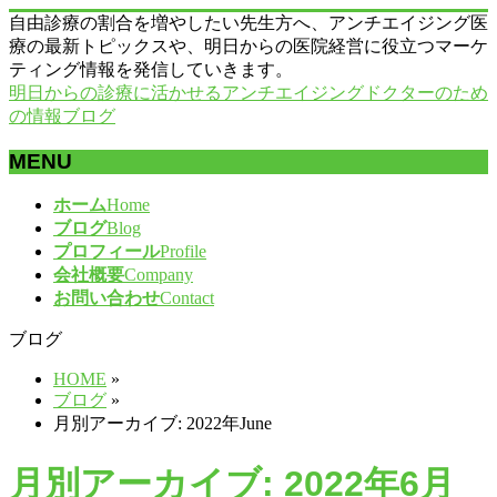
自由診療の割合を増やしたい先生方へ、アンチエイジング医
療の最新トピックスや、明日からの医院経営に役立つマーケ
ティング情報を発信していきます。
明日からの診療に活かせるアンチエイジングドクターのため
の情報ブログ
MENU
メ
ホーム
Home
ニ
ブログ
Blog
ュ
プロフィール
Profile
ー
会社概要
Company
を
お問い合わせ
Contact
飛
ブログ
ば
す
HOME
»
ブログ
»
月別アーカイブ: 2022年June
月別アーカイブ: 2022年6月