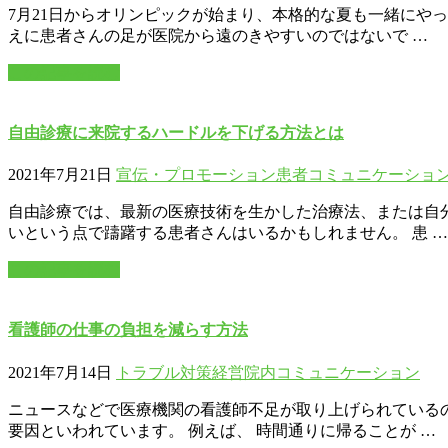
7月21日からオリンピックが始まり、本格的な夏も一緒にや
えに患者さんの足が医院から遠のきやすいのではないで …
この記事を読む
自由診療に来院するハードルを下げる方法とは
2021年7月21日
宣伝・プロモーション
患者コミュニケーショ
自由診療では、最新の医療技術を生かした治療法、または自
いという点で躊躇する患者さんはいるかもしれません。 患 …
この記事を読む
看護師の仕事の負担を減らす方法
2021年7月14日
トラブル対策
経営
院内コミュニケーション
ニュースなどで医療機関の看護師不足が取り上げられている
要因といわれています。 例えば、 時間通りに帰ることが …