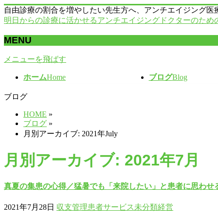
自由診療の割合を増やしたい先生方へ、アンチエイジング医
明日からの診療に活かせるアンチエイジングドクターのため
MENU
メニューを飛ばす
ホーム
Home
ブログ
Blog
ブログ
HOME
»
ブログ
»
月別アーカイブ: 2021年July
月別アーカイブ: 2021年7月
真夏の集患の心得／猛暑でも「来院したい」と患者に思わせ
2021年7月28日
収支管理
患者サービス
未分類
経営