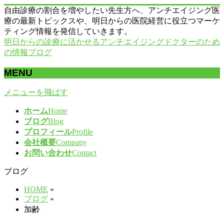
自由診療の割合を増やしたい先生方へ、アンチエイジング医
療の最新トピックスや、明日からの医院経営に役立つマーケ
ティング情報を発信していきます。
明日からの診療に活かせるアンチエイジングドクターのため
の情報ブログ
MENU
メニューを飛ばす
ホーム
Home
ブログ
Blog
プロフィール
Profile
会社概要
Company
お問い合わせ
Contact
ブログ
HOME
»
ブログ
»
加齢