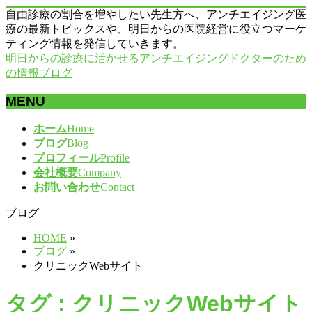
自由診療の割合を増やしたい先生方へ、アンチエイジング医
療の最新トピックスや、明日からの医院経営に役立つマーケ
ティング情報を発信していきます。
明日からの診療に活かせるアンチエイジングドクターのため
の情報ブログ
MENU
メ
ホーム
Home
ニ
ブログ
Blog
ュ
プロフィール
Profile
ー
会社概要
Company
を
お問い合わせ
Contact
飛
ブログ
ば
す
HOME
»
ブログ
»
クリニックWebサイト
タグ : クリニックWebサイト