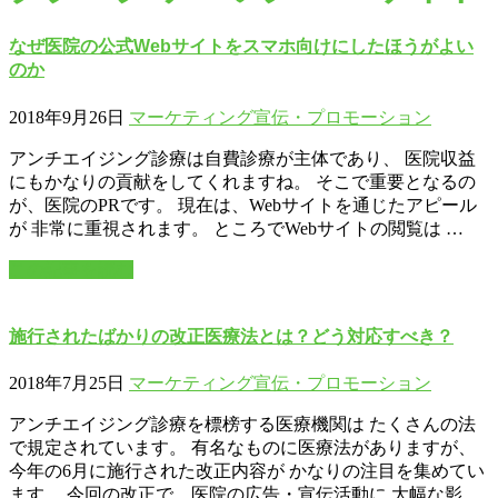
なぜ医院の公式Webサイトをスマホ向けにしたほうがよい
のか
2018年9月26日
マーケティング
宣伝・プロモーション
アンチエイジング診療は自費診療が主体であり、 医院収益
にもかなりの貢献をしてくれますね。 そこで重要となるの
が、医院のPRです。 現在は、Webサイトを通じたアピール
が 非常に重視されます。 ところでWebサイトの閲覧は …
この記事を読む
施行されたばかりの改正医療法とは？どう対応すべき？
2018年7月25日
マーケティング
宣伝・プロモーション
アンチエイジング診療を標榜する医療機関は たくさんの法
で規定されています。 有名なものに医療法がありますが、
今年の6月に施行された改正内容が かなりの注目を集めてい
ます。 今回の改正で、医院の広告・宣伝活動に 大幅な影 …