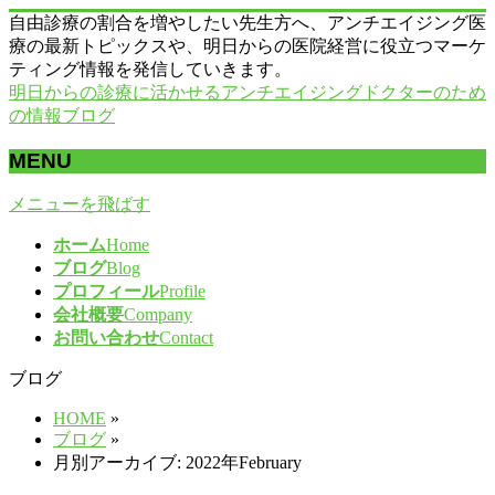
自由診療の割合を増やしたい先生方へ、アンチエイジング医
療の最新トピックスや、明日からの医院経営に役立つマーケ
ティング情報を発信していきます。
明日からの診療に活かせるアンチエイジングドクターのため
の情報ブログ
MENU
メニューを飛ばす
ホーム
Home
ブログ
Blog
プロフィール
Profile
会社概要
Company
お問い合わせ
Contact
ブログ
HOME
»
ブログ
»
月別アーカイブ: 2022年February