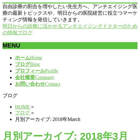
自由診療の割合を増やしたい先生方へ、アンチエイジング医
療の最新トピックスや、明日からの医院経営に役立つマーケ
ティング情報を発信していきます。
明日からの診療に活かせるアンチエイジングドクターのため
の情報ブログ
MENU
メ
ホーム
Home
ニ
ブログ
Blog
ュ
プロフィール
Profile
ー
会社概要
Company
を
お問い合わせ
Contact
飛
ブログ
ば
す
HOME
»
ブログ
»
月別アーカイブ: 2018年March
月別アーカイブ: 2018年3月