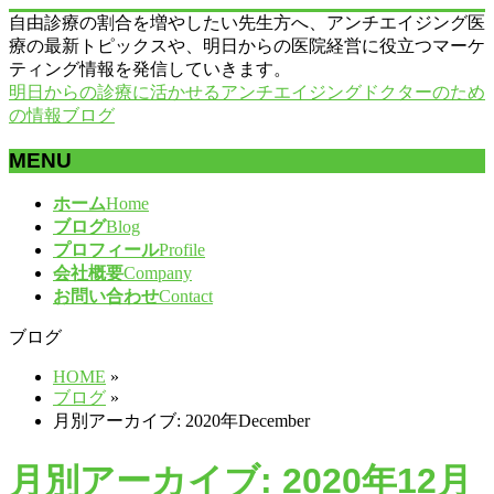
自由診療の割合を増やしたい先生方へ、アンチエイジング医
療の最新トピックスや、明日からの医院経営に役立つマーケ
ティング情報を発信していきます。
明日からの診療に活かせるアンチエイジングドクターのため
の情報ブログ
MENU
メ
ホーム
Home
ニ
ブログ
Blog
ュ
プロフィール
Profile
ー
会社概要
Company
を
お問い合わせ
Contact
飛
ブログ
ば
す
HOME
»
ブログ
»
月別アーカイブ: 2020年December
月別アーカイブ: 2020年12月