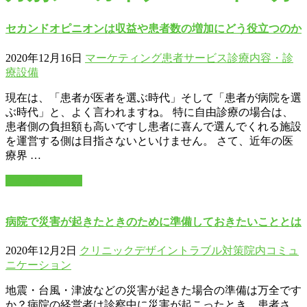
セカンドオピニオンは収益や患者数の増加にどう役立つのか
2020年12月16日
マーケティング
患者サービス
診療内容・診
療設備
現在は、「患者が医者を選ぶ時代」そして「患者が病院を選
ぶ時代」と、よく言われますね。 特に自由診療の場合は、
患者側の負担額も高いですし患者に喜んで選んでくれる施設
を運営する側は目指さないといけません。 さて、近年の医
療界 …
この記事を読む
病院で災害が起きたときのために準備しておきたいこととは
2020年12月2日
クリニックデザイン
トラブル対策
院内コミュ
ニケーション
地震・台風・津波などの災害が起きた場合の準備は万全です
か？病院の経営者は診察中に災害が起こったとき、患者さ