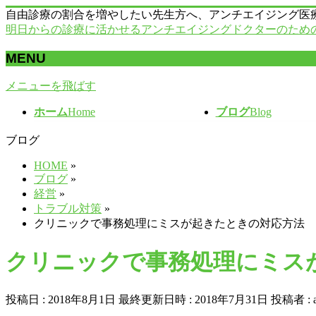
自由診療の割合を増やしたい先生方へ、アンチエイジング医
明日からの診療に活かせるアンチエイジングドクターのため
MENU
メニューを飛ばす
ホーム
Home
ブログ
Blog
ブログ
HOME
»
ブログ
»
経営
»
トラブル対策
»
クリニックで事務処理にミスが起きたときの対応方法
クリニックで事務処理にミス
投稿日 : 2018年8月1日
最終更新日時 : 2018年7月31日
投稿者 :