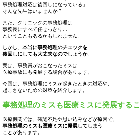
ことがあります。
厚生労働省が公開しているヒヤリハット事例にも
事務処理のミスによる事例が挙げられています。
http://www.mhlw.go.jp/topics/bukyoku/isei/i-anzen/1/syukei5/7.html
これらが起きる原因は
「思い込んでいた」
「忙しかった」
「確認不足だった」
などのケアレスミスです。
このような原因だからといって、
患者さんにはもちろん通用しません。
これは医師や看護師などの
医療従事者だけではありません。
医療事務も患者の治療に携わっている
意識が必要
です。
また、医療事務はカルテだけでなく、
処方箋の入力もおこないます。